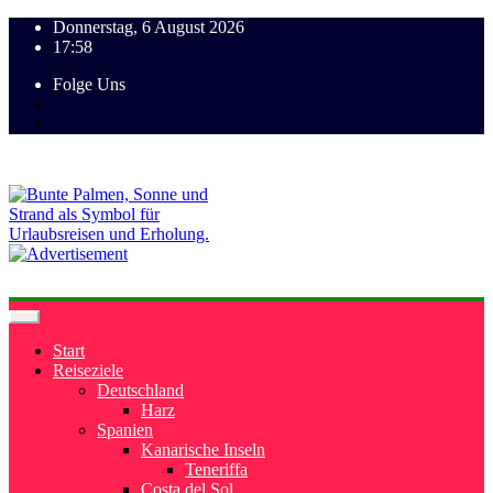
Donnerstag, 6 August 2026
17:58
Folge Uns
Start
Reiseziele
Deutschland
Harz
Spanien
Kanarische Inseln
Teneriffa
Costa del Sol