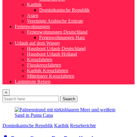
Karibik
Dominikanische Republik
Asien
Vereinigte Arabische Emirate
Ferienwohnungen
Ferienwohnungen Deutschland
Ferienwohnungen Harz
Urlaub auf dem Wasser
Hausboot Urlaub Deutschland
Hausboot Urlaub Holland
Kreuzfahrten
Flusskreuzfahrten
Karibik Kreuzfahrten
Mittelmeer Kreuzfahrten
Lastminute Reisen
×
Search
Dominikanische Republik
Karibik
Reiseberichte