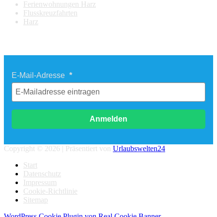
Ferienwohnungen Harz
Flusskreuzfahrten
Harz
Newsletter Last Minute Reisen
E-Mail-Adresse
Anmelden
Copyright © 2026 | Präsentiert von
Urlaubswelten24
Start
Datenschutz
Impressum
Cookie-Richtlinie
Sitemap
WordPress Cookie Plugin von Real Cookie Banner