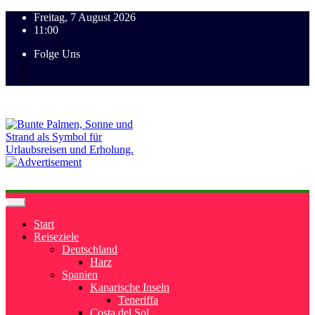
Freitag, 7 August 2026
11:00
Folge Uns
Start
Reiseziele
Deutschland
Harz
Spanien
Kanarische Inseln
Teneriffa
Costa del Sol