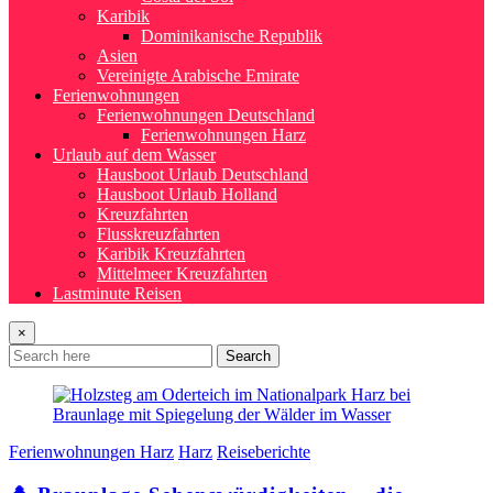
Karibik
Dominikanische Republik
Asien
Vereinigte Arabische Emirate
Ferienwohnungen
Ferienwohnungen Deutschland
Ferienwohnungen Harz
Urlaub auf dem Wasser
Hausboot Urlaub Deutschland
Hausboot Urlaub Holland
Kreuzfahrten
Flusskreuzfahrten
Karibik Kreuzfahrten
Mittelmeer Kreuzfahrten
Lastminute Reisen
×
Search
Ferienwohnungen Harz
Harz
Reiseberichte