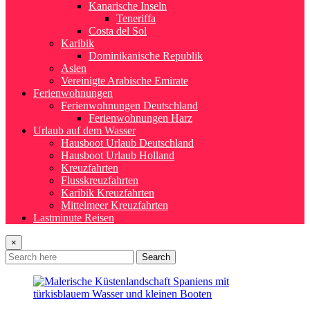
Kanarische Inseln
Teneriffa
Costa del Sol
Karibik
Dominikanische Republik
Asien
Vereinigte Arabische Emirate
Ferienwohnungen
Ferienwohnungen Deutschland
Ferienwohnungen Harz
Urlaub auf dem Wasser
Hausboot Urlaub Deutschland
Hausboot Urlaub Holland
Kreuzfahrten
Flusskreuzfahrten
Karibik Kreuzfahrten
Mittelmeer Kreuzfahrten
Lastminute Reisen
×
Search