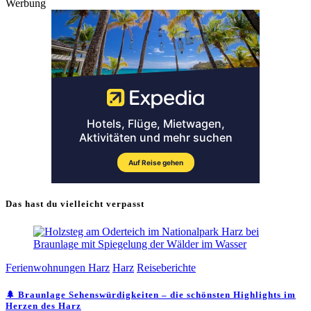
Werbung
Das hast du vielleicht verpasst
Ferienwohnungen Harz
Harz
Reiseberichte
🌲 Braunlage Sehenswürdigkeiten – die schönsten Highlights im
Herzen des Harz