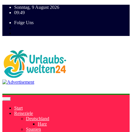
Sonntag, 9 August 2026
09:49
Folge Uns
Start
Reiseziele
Deutschland
Harz
Spanien