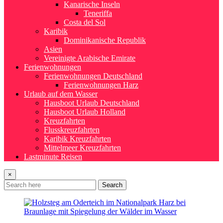
Kanarische Inseln
Teneriffa
Costa del Sol
Karibik
Dominikanische Republik
Asien
Vereinigte Arabische Emirate
Ferienwohnungen
Ferienwohnungen Deutschland
Ferienwohnungen Harz
Urlaub auf dem Wasser
Hausboot Urlaub Deutschland
Hausboot Urlaub Holland
Kreuzfahrten
Flusskreuzfahrten
Karibik Kreuzfahrten
Mittelmeer Kreuzfahrten
Lastminute Reisen
×
Search