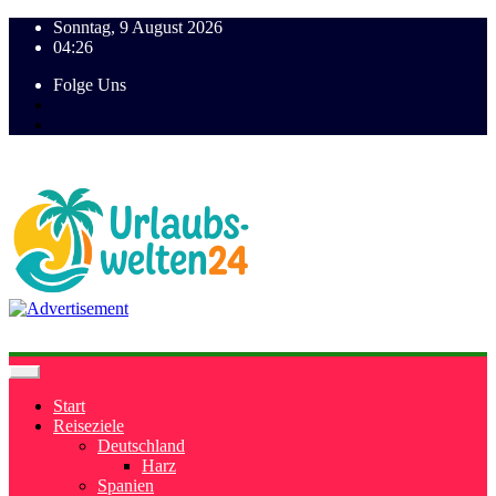
Sonntag, 9 August 2026
04:26
Folge Uns
Start
Reiseziele
Deutschland
Harz
Spanien