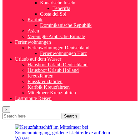
Kanarische Inseln
Teneriffa
Costa del Sol
Karibik
Dominikanische Republik
Asien
Vereinigte Arabische Emirate
Ferienwohnungen
Ferienwohnungen Deutschland
Ferienwohnungen Harz
Urlaub auf dem Wasser
Hausboot Urlaub Deutschland
Hausboot Urlaub Holland
Kreuzfahrten
Flusskreuzfahrten
Karibik Kreuzfahrten
Mittelmeer Kreuzfahrten
Lastminute Reisen
×
Search