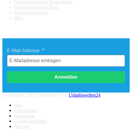
Ferienwohnungen Deutschland
Ferienwohnungen Harz
Flusskreuzfahrten
Harz
Newsletter Last Minute Reisen
E-Mail-Adresse
Anmelden
Copyright © 2026 | Präsentiert von
Urlaubswelten24
Start
Datenschutz
Impressum
Cookie-Richtlinie
Sitemap