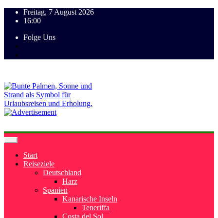
Freitag, 7 August 2026
16:00
Folge Uns
Start
Reiseziele
Deutschland
Harz
Spanien
Kanarische Inseln
Teneriffa
Costa del Sol