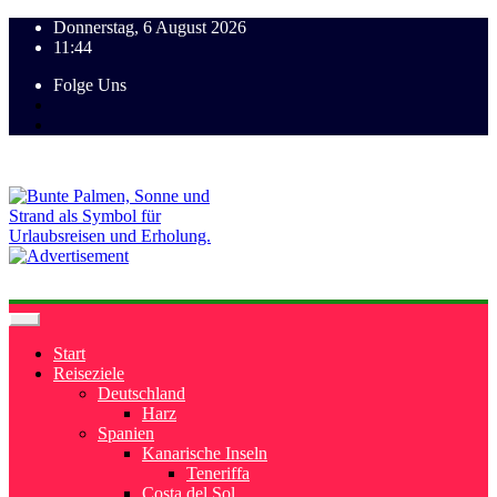
Donnerstag, 6 August 2026
11:44
Folge Uns
Start
Reiseziele
Deutschland
Harz
Spanien
Kanarische Inseln
Teneriffa
Costa del Sol