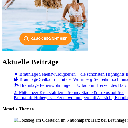
Aktuelle Beiträge
🌲 Braunlage Sehenswürdigkeiten – die schönsten Highlights 
🚠 Braunlage Seilbahn – mit der Wurmberg-Seilbahn hoch hin
🏞️ Braunlage Ferienwohnungen – Urlaub im Herzen des Harz
⚓ Mittelmeer Kreuzfahrten – Sonne, Städte & Luxus auf See
Panoramic Hohegeiß – Ferienwohnungen mit Aussicht, Komfo
Aktuelle Themen