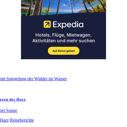
erzen des Harz
 Harz
Reiseberichte