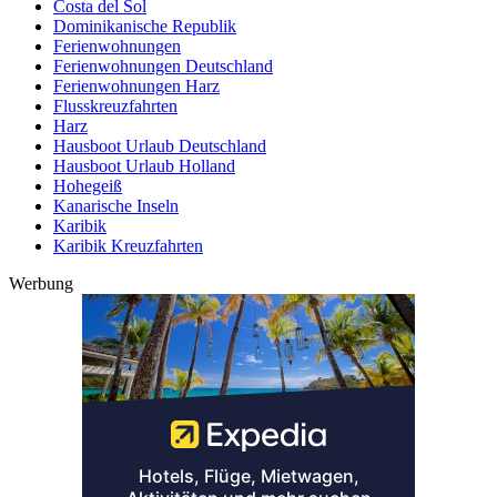
Costa del Sol
Dominikanische Republik
Ferienwohnungen
Ferienwohnungen Deutschland
Ferienwohnungen Harz
Flusskreuzfahrten
Harz
Hausboot Urlaub Deutschland
Hausboot Urlaub Holland
Hohegeiß
Kanarische Inseln
Karibik
Karibik Kreuzfahrten
Werbung