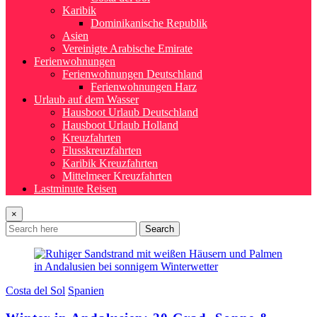
Karibik
Dominikanische Republik
Asien
Vereinigte Arabische Emirate
Ferienwohnungen
Ferienwohnungen Deutschland
Ferienwohnungen Harz
Urlaub auf dem Wasser
Hausboot Urlaub Deutschland
Hausboot Urlaub Holland
Kreuzfahrten
Flusskreuzfahrten
Karibik Kreuzfahrten
Mittelmeer Kreuzfahrten
Lastminute Reisen
×
Search
Costa del Sol
Spanien