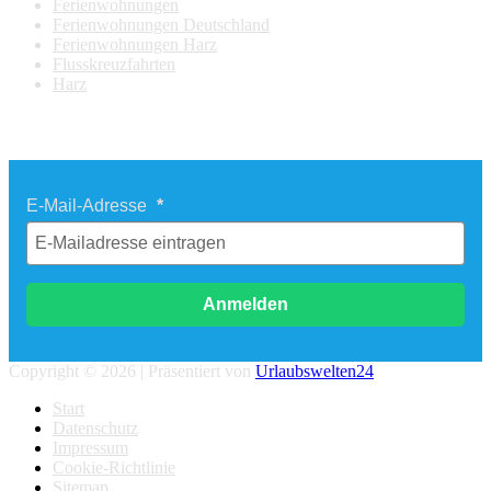
Ferienwohnungen
Ferienwohnungen Deutschland
Ferienwohnungen Harz
Flusskreuzfahrten
Harz
Newsletter Last Minute Reisen
E-Mail-Adresse
Anmelden
Copyright © 2026 | Präsentiert von
Urlaubswelten24
Start
Datenschutz
Impressum
Cookie-Richtlinie
Sitemap