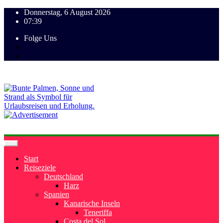
Donnerstag, 6 August 2026
07:39
Folge Uns
Start
Reiseziele
Deutschland
Harz
Spanien
Kanarische Inseln
Teneriffa
Costa del Sol